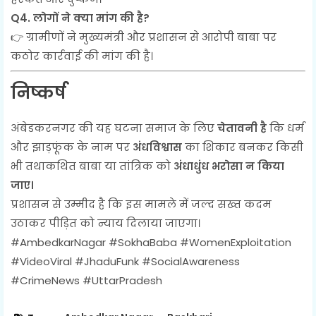
Q4. लोगों ने क्या मांग की है?
👉 ग्रामीणों ने मुख्यमंत्री और प्रशासन से आरोपी बाबा पर
कठोर कार्रवाई की मांग की है।
निष्कर्ष
अंबेडकरनगर की यह घटना समाज के लिए
चेतावनी है
कि धर्म
और झाड़फूंक के नाम पर
अंधविश्वास
का शिकार बनकर किसी
भी तथाकथित बाबा या तांत्रिक को
अंधाधुंध भरोसा न किया
जाए।
प्रशासन से उम्मीद है कि इस मामले में जल्द सख्त कदम
उठाकर पीड़ित को न्याय दिलाया जाएगा।
#AmbedkarNagar #SokhaBaba #WomenExploitation
#VideoViral #JhaduFunk #SocialAwareness
#CrimeNews #UttarPradesh