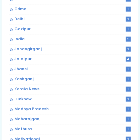
Crime
1
Delhi
2
Gazipur
1
India
5
Jahangirganj
2
Jalalpur
4
Jhansi
1
Kashganj
1
Kerala News
1
Lucknow
2
Madhya Pradesh
1
Maharajganj
1
Mathura
1
Motivational
2