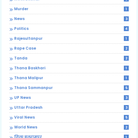
Murder
1
News
3
Politics
4
Rajesultanpur
1
Rape Case
2
Tanda
2
Thana Baskhari
1
Thana Malipur
1
Thana Sammanpur
5
UP News
3
Uttar Pradesh
3
Viral News
5
World News
2
जिला बलरामपुर
1